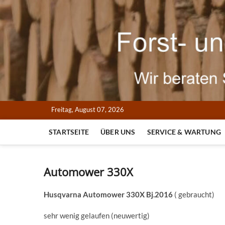
Skip
to
content
Freitag, August 07, 2026
STARTSEITE
ÜBER UNS
SERVICE & WARTUNG
Automower 330X
Husqvarna Automower 330X Bj.2016
( gebraucht)
sehr wenig gelaufen (neuwertig)