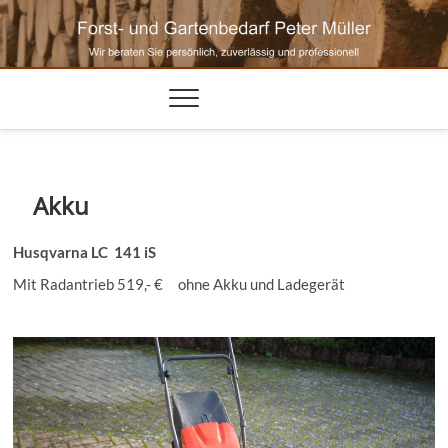
Skip
to
content
Akku
Husqvarna LC 141 iS
Mit Radantrieb 519,- € ohne Akku und Ladegerät