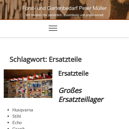
Skip
to
content
Schlagwort:
Ersatzteile
Ersatzteile
Großes
Ersatzteillager
Husqvarna
Stihl
Echo
Granit