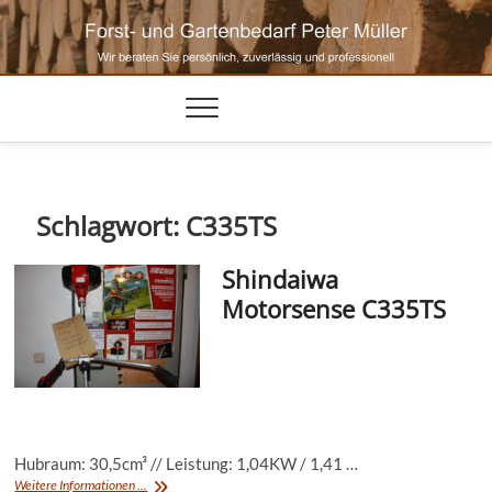
Skip
to
content
Schlagwort:
C335TS
Shindaiwa
Motorsense C335TS
Hubraum: 30,5cm³ // Leistung: 1,04KW / 1,41 …
Shindaiwa
Weitere Informationen ...