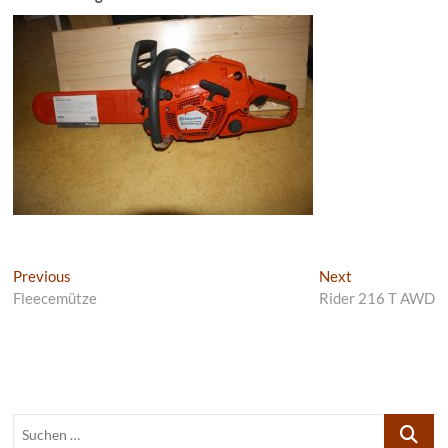
Beitragsnavigation
Previous
Next
Previous
Next
post:
post:
Fleecemütze
Rider 216 T AWD
Suchen
…