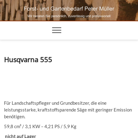
Skip
to
content
Husqvarna 555
Für Landschaftspfleger und Grundbesitzer, die eine
leistungsstarke, kraftstoffsparende Säge mit geringer Emission
benötigen.
59,8 cm³ / 3,1 KW – 4,21 PS / 5,9 Kg
nicht auf Lager