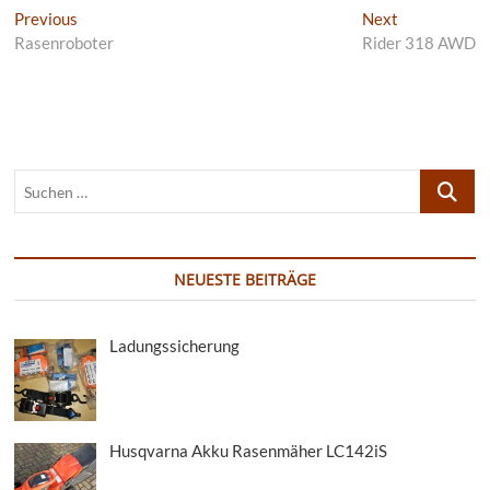
Beitragsnavigation
Previous
Next
Previous
Next
post:
post:
Rasenroboter
Rider 318 AWD
Suchen
…
NEUESTE BEITRÄGE
Ladungssicherung
Husqvarna Akku Rasenmäher LC142iS